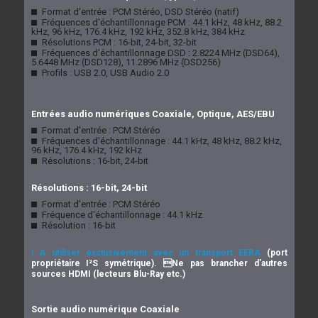
Format d'entrée : PCM Stéréo, DSD Stéréo (natif)
Fréquences d'échantillonnage PCM : 44.1 kHz, 48 kHz, 88.2
kHz, 96 kHz, 176.4 kHz, 192 kHz, 352.8 kHz, 384 kHz
Résolutions PCM : 16-bit, 24-bit, 32-bit
Fréquences d'échantillonnage DSD : 2.8224 MHz (DSD64),
5.6448 MHz (DSD128), 11.2896 MHz (DSD256)
Profils : USB 2.0, USB Audio 2.0
Entrées audio numériques Coaxiale, Optique, AES/EBU
Format d'entrée : PCM Stéréo
Fréquences d'échantillonnage : 44.1 kHz, 48 kHz, 88.2 kHz,
96 kHz, 176.4 kHz, 192 kHz
Résolutions : 16-bit, 24-bit
Résolutions : 16-bit, 24-bit
Format d'entrée : PCM Stéréo
Fréquence d'échantillonnage : 44.1 kHz
Résolution : 16-bit
! A utiliser exclusivement avec un transport EERA
(port
propriétaire I²S symétrique). Ne pas brancher d’autres
sources HDMI (lecteurs Blu-Ray etc.)
Sortie audio numérique Coaxiale