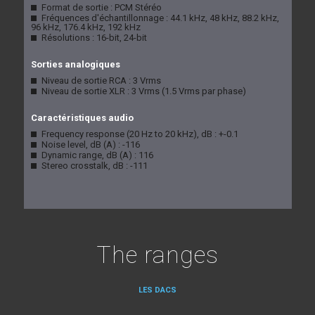
Format de sortie : PCM Stéréo
Fréquences d'échantillonnage : 44.1 kHz, 48 kHz, 88.2 kHz,
96 kHz, 176.4 kHz, 192 kHz
Résolutions : 16-bit, 24-bit
Sorties analogiques
Niveau de sortie RCA : 3 Vrms
Niveau de sortie XLR : 3 Vrms (1.5 Vrms par phase)
Caractéristiques audio
Frequency response (20 Hz to 20 kHz), dB : +-0.1
Noise level, dB (A) : -116
Dynamic range, dB (A) : 116
Stereo crosstalk, dB : -111
The ranges
LES DACS