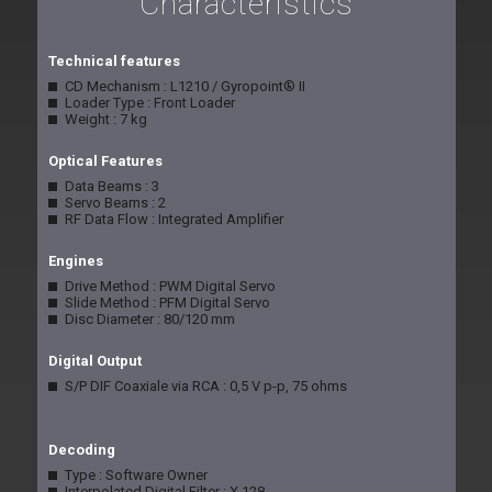
Characteristics
Technical features
CD Mechanism : L1210 / Gyropoint® II
Loader Type : Front Loader
Weight : 7 kg
Optical Features
Data Beams : 3
Servo Beams : 2
RF Data Flow : Integrated Amplifier
Engines
Drive Method : PWM Digital Servo
Slide Method : PFM Digital Servo
Disc Diameter : 80/120 mm
Digital Output
S/P DIF Coaxiale via RCA : 0,5 V p-p, 75 ohms
Decoding
Type : Software Owner
Interpolated Digital Filter : X 128