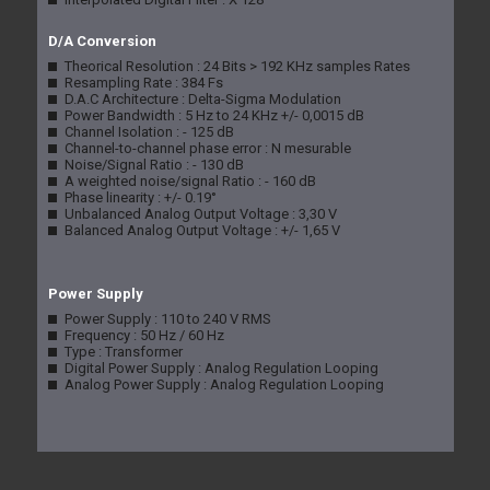
D/A Conversion
Theorical Resolution : 24 Bits > 192 KHz samples Rates
Resampling Rate : 384 Fs
D.A.C Architecture : Delta-Sigma Modulation
Power Bandwidth : 5 Hz to 24 KHz +/- 0,0015 dB
Channel Isolation : - 125 dB
Channel-to-channel phase error : N mesurable
Noise/Signal Ratio : - 130 dB
A weighted noise/signal Ratio : - 160 dB
Phase linearity : +/- 0.19°
Unbalanced Analog Output Voltage : 3,30 V
Balanced Analog Output Voltage : +/- 1,65 V
Power Supply
Power Supply : 110 to 240 V RMS
Frequency : 50 Hz / 60 Hz
Type : Transformer
Digital Power Supply : Analog Regulation Looping
Analog Power Supply : Analog Regulation Looping