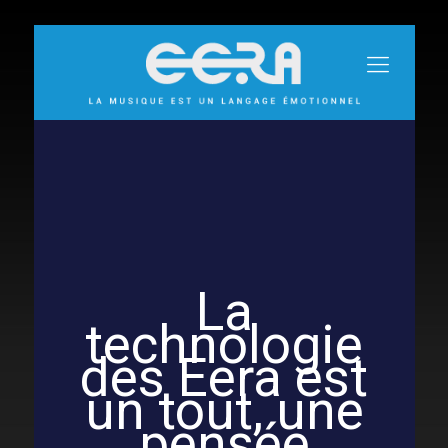
La
technologie
des Eera est
un tout, une
pensée