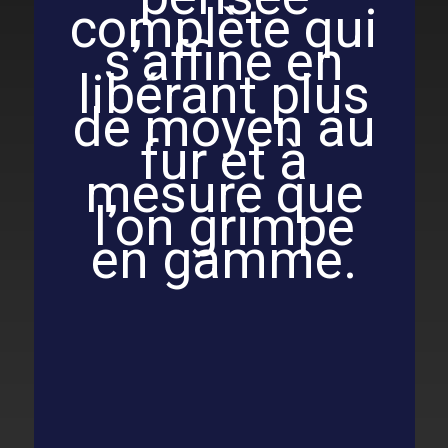
complète qui
s’affine en
libérant plus
de moyen au
fur et à
mesure que
l’on grimpe
en gamme.